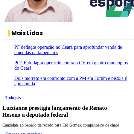
Mais Lidas
PF deflagra operação no Ceará para aprofundar venda de
emendas parlamentares
PCCE deflagra operação contra o CV em quatro municípios
do Ceará
Dois morrem em confronto com a PM em Fortim e pistola é
apreendida
Todo gás
Luizianne prestigia lançamento de Renato
Roseno a deputado federal
Candidata ao Senado dá recado para Cid Gomes, companheiro de chapa