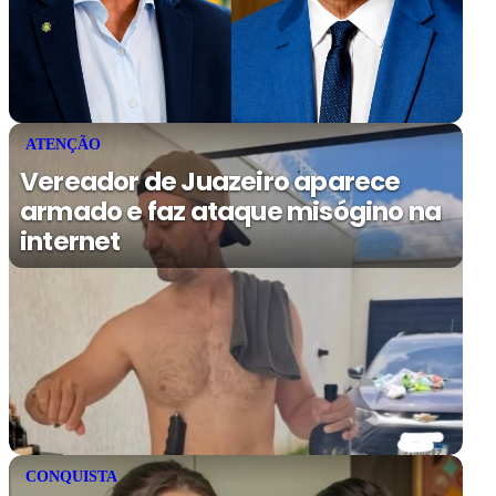
ATENÇÃO
Vereador de Juazeiro aparece
armado e faz ataque misógino na
internet
CONQUISTA