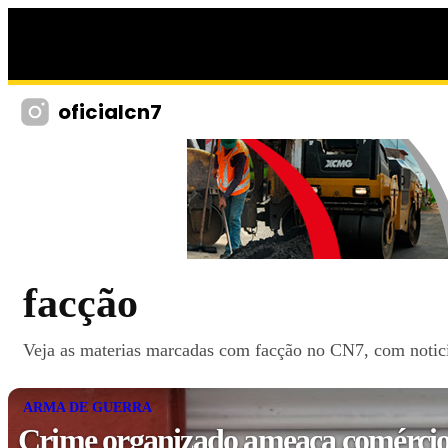
oficialcn7
facção
Veja as materias marcadas com facção no CN7, com noticia
ARMA DE GUERRA
Crime organizado ameaça comércio