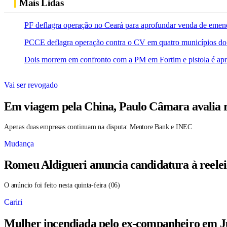
Mais Lidas
PF deflagra operação no Ceará para aprofundar venda de emen
PCCE deflagra operação contra o CV em quatro municípios do
Dois morrem em confronto com a PM em Fortim e pistola é ap
Vai ser revogado
Em viagem pela China, Paulo Câmara avalia r
Apenas duas empresas continuam na disputa: Mentore Bank e INEC
Mudança
Romeu Aldigueri anuncia candidatura à reele
O anúncio foi feito nesta quinta-feira (06)
Cariri
Mulher incendiada pelo ex-companheiro em Ju