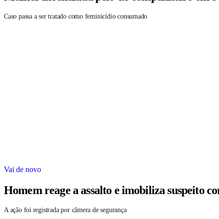
Caso passa a ser tratado como feminicídio consumado
Vai de novo
Homem reage a assalto e imobiliza suspeito c
A ação foi registrada por câmera de segurança