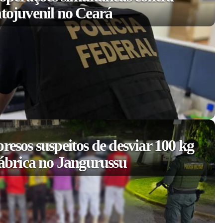
ntojuvenil no Ceará
resos suspeitos de desviar 100 kg
fábrica no Jangurussu