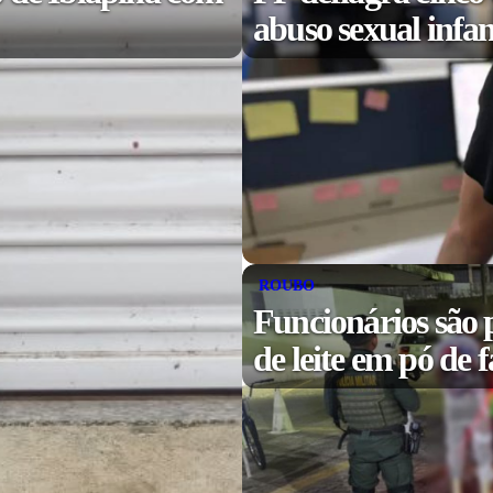
abuso sexual infa
ROUBO
Funcionários são p
de leite em pó de 