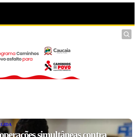
Pesquis
EGIDA
 operações simultâneas contra