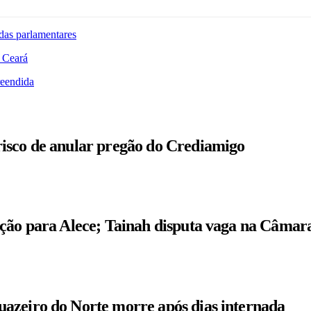
das parlamentares
 Ceará
reendida
isco de anular pregão do Crediamigo
ição para Alece; Tainah disputa vaga na Câmar
azeiro do Norte morre após dias internada