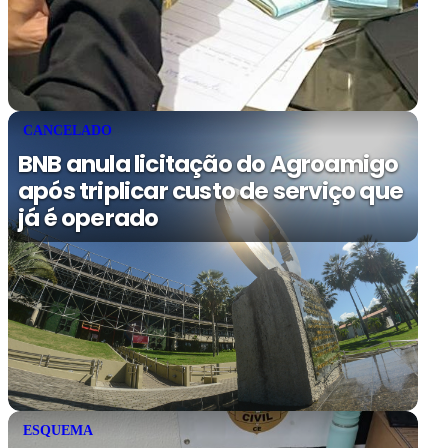
CANCELADO
BNB anula licitação do Agroamigo
após triplicar custo de serviço que
já é operado
ESQUEMA