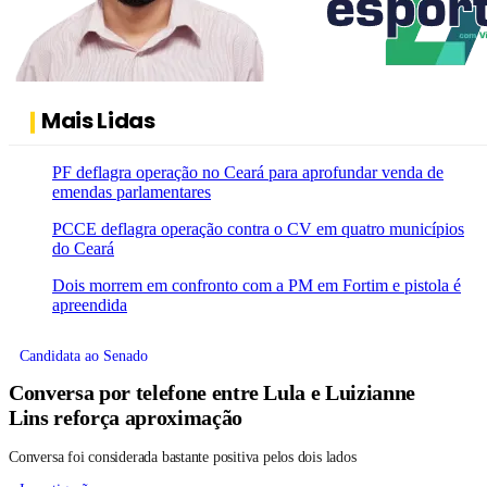
Mais Lidas
PF deflagra operação no Ceará para aprofundar venda de
emendas parlamentares
PCCE deflagra operação contra o CV em quatro municípios
do Ceará
Dois morrem em confronto com a PM em Fortim e pistola é
apreendida
Candidata ao Senado
Conversa por telefone entre Lula e Luizianne
Lins reforça aproximação
Conversa foi considerada bastante positiva pelos dois lados