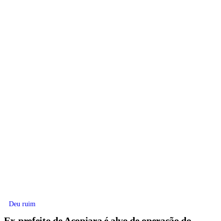
Deu ruim
Ex-prefeito de Acopiara é alvo de operação do