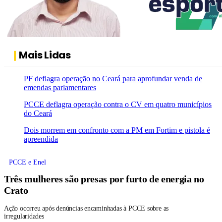
Mais Lidas
PF deflagra operação no Ceará para aprofundar venda de
emendas parlamentares
PCCE deflagra operação contra o CV em quatro municípios
do Ceará
Dois morrem em confronto com a PM em Fortim e pistola é
apreendida
PCCE e Enel
Três mulheres são presas por furto de energia no
Crato
Ação ocorreu após denúncias encaminhadas à PCCE sobre as
irregularidades