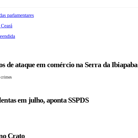
das parlamentares
 Ceará
reendida
tos de ataque em comércio na Serra da Ibiapaba
 crimes
lentas em julho, aponta SSPDS
 no Crato