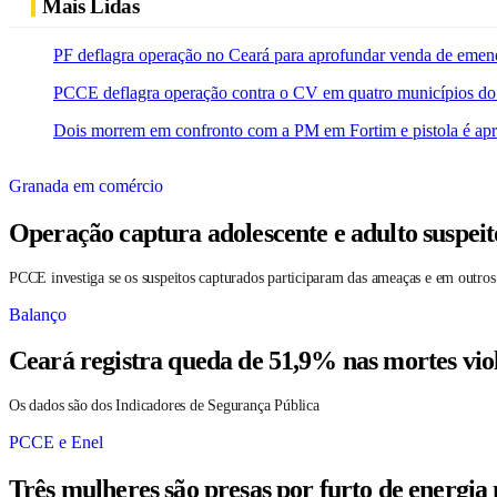
Mais Lidas
PF deflagra operação no Ceará para aprofundar venda de emen
PCCE deflagra operação contra o CV em quatro municípios do
Dois morrem em confronto com a PM em Fortim e pistola é ap
Granada em comércio
Operação captura adolescente e adulto suspei
PCCE investiga se os suspeitos capturados participaram das ameaças e em outros
Balanço
Ceará registra queda de 51,9% nas mortes vio
Os dados são dos Indicadores de Segurança Pública
PCCE e Enel
Três mulheres são presas por furto de energia