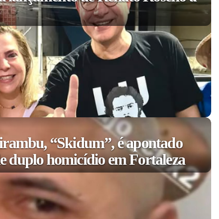
irambu, “Skidum”, é apontado
 duplo homicídio em Fortaleza