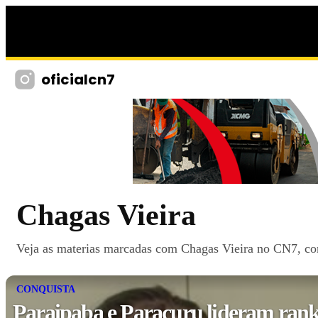
oficialcn7
Chagas Vieira
Veja as materias marcadas com Chagas Vieira no CN7, com 
CONQUISTA
Paraipaba e Paracuru lideram ran