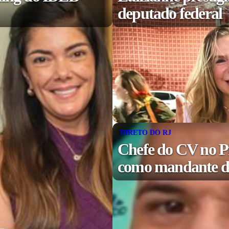
deputado federal
DIRETO DO RJ
Chefe do CV no P
como mandante de