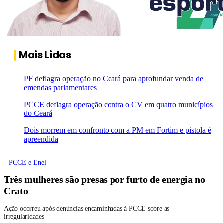
Mais Lidas
PF deflagra operação no Ceará para aprofundar venda de
emendas parlamentares
PCCE deflagra operação contra o CV em quatro municípios
do Ceará
Dois morrem em confronto com a PM em Fortim e pistola é
apreendida
PCCE e Enel
Três mulheres são presas por furto de energia no
Crato
Ação ocorreu após denúncias encaminhadas à PCCE sobre as
irregularidades