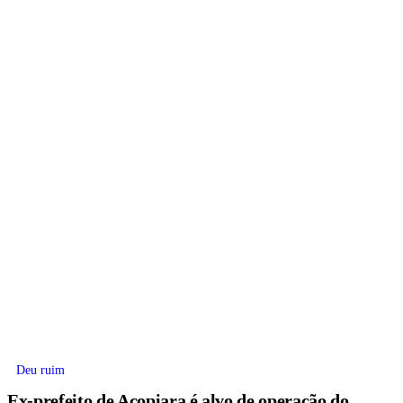
Deu ruim
Ex-prefeito de Acopiara é alvo de operação do