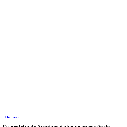
Deu ruim
Ex-prefeito de Acopiara é alvo de operação do