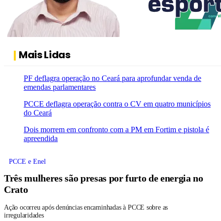
Mais Lidas
PF deflagra operação no Ceará para aprofundar venda de
emendas parlamentares
PCCE deflagra operação contra o CV em quatro municípios
do Ceará
Dois morrem em confronto com a PM em Fortim e pistola é
apreendida
PCCE e Enel
Três mulheres são presas por furto de energia no
Crato
Ação ocorreu após denúncias encaminhadas à PCCE sobre as
irregularidades