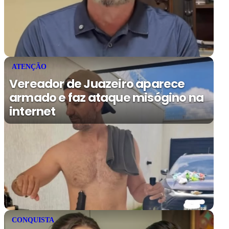
ATENÇÃO
Vereador de Juazeiro aparece
armado e faz ataque misógino na
internet
CONQUISTA