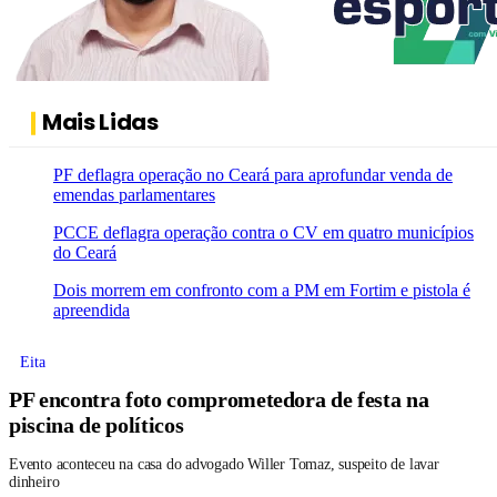
Mais Lidas
PF deflagra operação no Ceará para aprofundar venda de
emendas parlamentares
PCCE deflagra operação contra o CV em quatro municípios
do Ceará
Dois morrem em confronto com a PM em Fortim e pistola é
apreendida
Eita
PF encontra foto comprometedora de festa na
piscina de políticos
Evento aconteceu na casa do advogado Willer Tomaz, suspeito de lavar
dinheiro