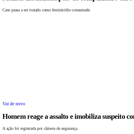
Caso passa a ser tratado como feminicídio consumado
Vai de novo
Homem reage a assalto e imobiliza suspeito c
A ação foi registrada por câmera de segurança