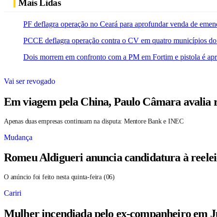
Mais Lidas
PF deflagra operação no Ceará para aprofundar venda de emen
PCCE deflagra operação contra o CV em quatro municípios do
Dois morrem em confronto com a PM em Fortim e pistola é ap
Vai ser revogado
Em viagem pela China, Paulo Câmara avalia r
Apenas duas empresas continuam na disputa: Mentore Bank e INEC
Mudança
Romeu Aldigueri anuncia candidatura à reele
O anúncio foi feito nesta quinta-feira (06)
Cariri
Mulher incendiada pelo ex-companheiro em Ju