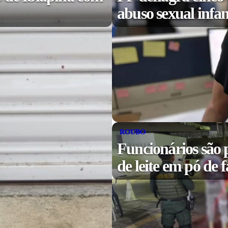
abuso sexual infa
ROUBO
Funcionários são p
de leite em pó de 