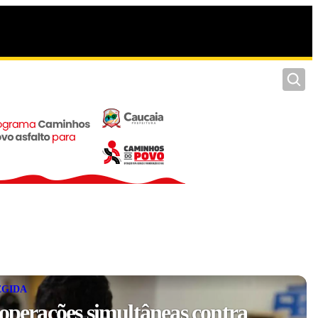
Pesquis
EGIDA
 operações simultâneas contra