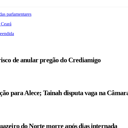
das parlamentares
 Ceará
reendida
isco de anular pregão do Crediamigo
ição para Alece; Tainah disputa vaga na Câmar
azeiro do Norte morre após dias internada