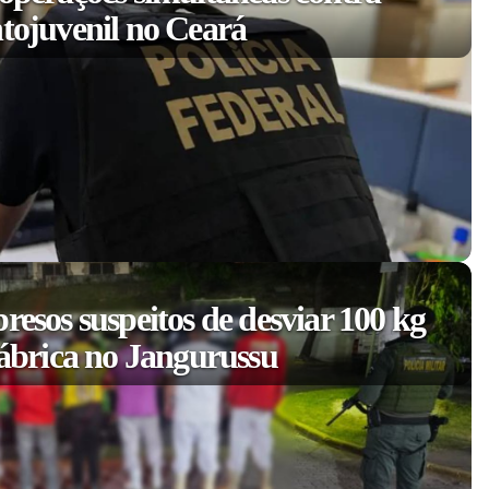
ntojuvenil no Ceará
resos suspeitos de desviar 100 kg
fábrica no Jangurussu