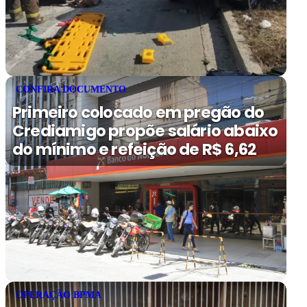
CONFIRA DOCUMENTO
Primeiro colocado em pregão do
Crediamigo propõe salário abaixo
do mínimo e refeição de R$ 6,62
OPERAÇÃO BPMA