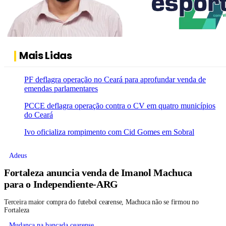
Mais Lidas
PF deflagra operação no Ceará para aprofundar venda de
emendas parlamentares
PCCE deflagra operação contra o CV em quatro municípios
do Ceará
Ivo oficializa rompimento com Cid Gomes em Sobral
Adeus
Fortaleza anuncia venda de Imanol Machuca
para o Independiente-ARG
Terceira maior compra do futebol cearense, Machuca não se firmou no
Fortaleza
Mudança na bancada cearense