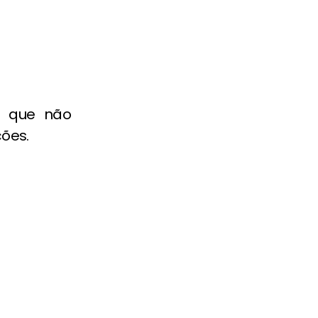
o que não
ões.