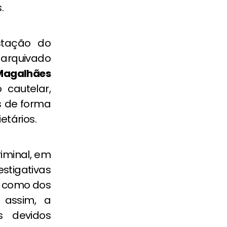
.
tação do
e arquivado
Magalhães
 cautelar,
s de forma
etários.
riminal, em
stigativas
m como dos
 assim, a
s devidos