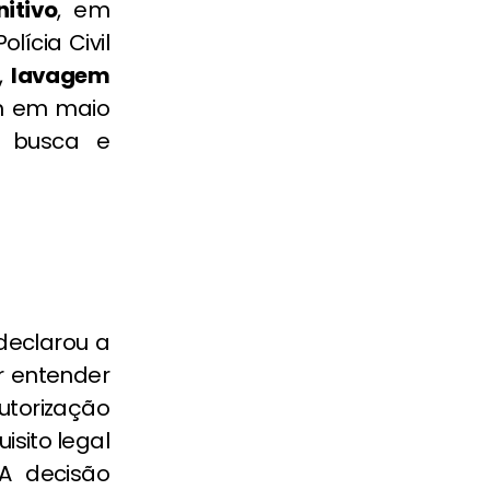
itivo
, em
lícia Civil
,
lavagem
em em maio
 busca e
declarou a
or entender
utorização
uisito legal
A decisão