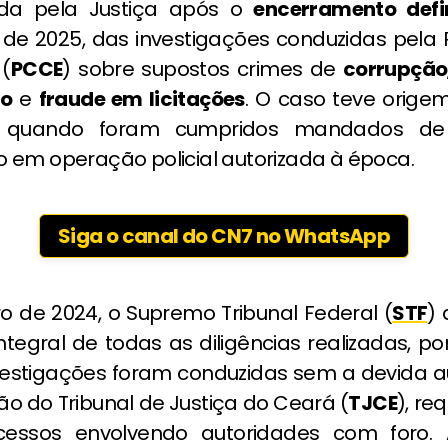
ida pela Justiça após o
encerramento defin
e 2025, das investigações conduzidas pela Po
(
PCCE
) sobre supostos crimes de
corrupção
ro
e
fraude em licitações
. O caso teve orig
, quando foram cumpridos mandados de
 em operação policial autorizada à época.
Siga o canal do CN7 no WhatsApp
o de 2024, o Supremo Tribunal Federal (
STF
) 
ntegral de todas as diligências realizadas, p
vestigações foram conduzidas sem a devida a
ão do Tribunal de Justiça do Ceará (
TJCE
), req
cessos envolvendo autoridades com foro. 