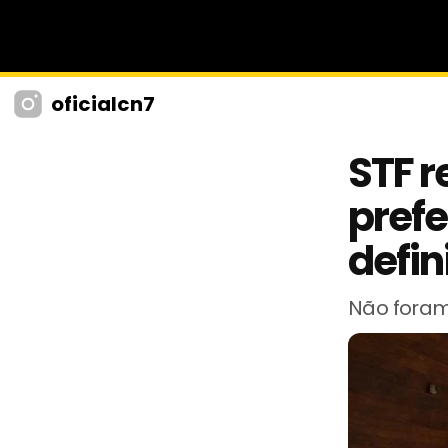
oficialcn7
STF r
prefe
defin
Não foram