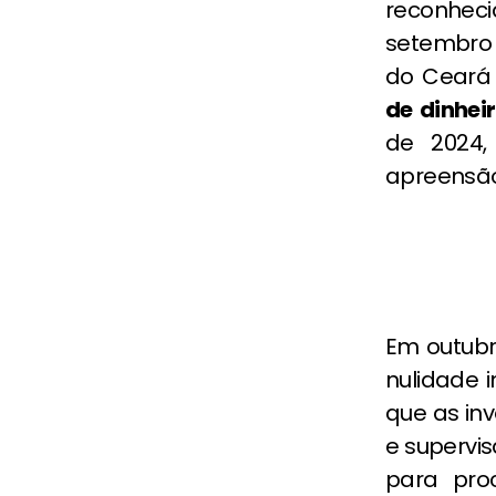
reconhec
setembro d
do Ceará 
de dinhei
de 2024
apreensão
Em outubr
nulidade i
que as in
e supervis
para pro