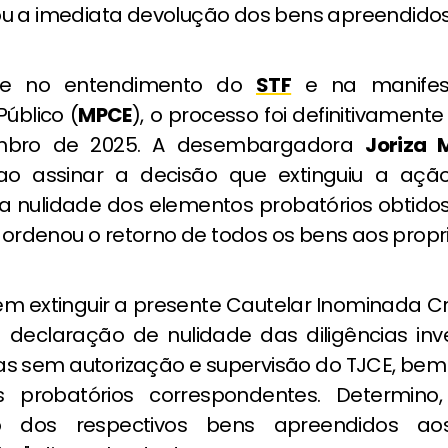
u a imediata devolução dos bens apreendidos
e no entendimento do
STF
e na manifes
Público (
MPCE
), o processo foi definitivament
mbro de 2025. A desembargadora
Joriza 
 ao assinar a decisão que extinguiu a ação
a nulidade dos elementos probatórios obtido
e ordenou o retorno de todos os bens aos propri
em extinguir a presente Cautelar Inominada C
a declaração de nulidade das diligências inve
s sem autorização e supervisão do TJCE, be
s probatórios correspondentes. Determino,
ção dos respectivos bens apreendidos ao