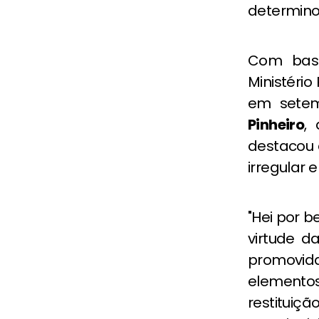
determino
Com bas
Ministério 
em sete
Pinheiro
,
destacou 
irregular 
"Hei por b
virtude d
promovida
elemento
restitui