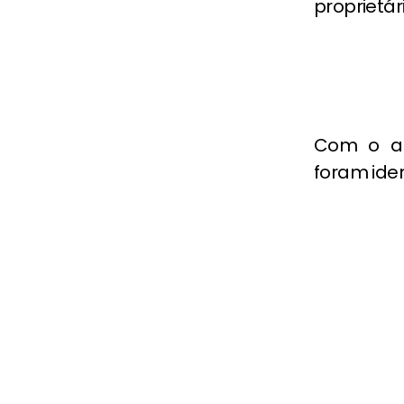
proprietár
Com o ar
foram ide