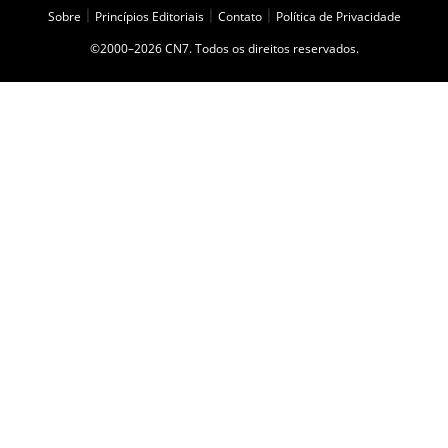
Sobre
|
Princípios Editoriais
|
Contato
|
Política de Privacidade
©2000–2026 CN7. Todos os direitos reservados.