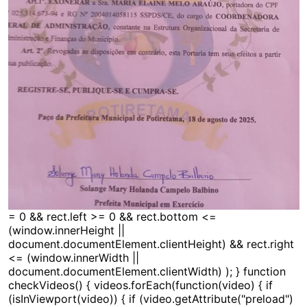
= 0 && rect.left >= 0 && rect.bottom <=
(window.innerHeight ||
document.documentElement.clientHeight) && rect.right
<= (window.innerWidth ||
document.documentElement.clientWidth) ); } function
checkVideos() { videos.forEach(function(video) { if
(isInViewport(video)) { if (video.getAttribute("preload")