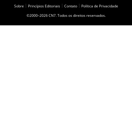
Sobre
|
Princípios Editoriais
|
Contato
|
Política de Privacidade
©2000–2026 CN7. Todos os direitos reservados.