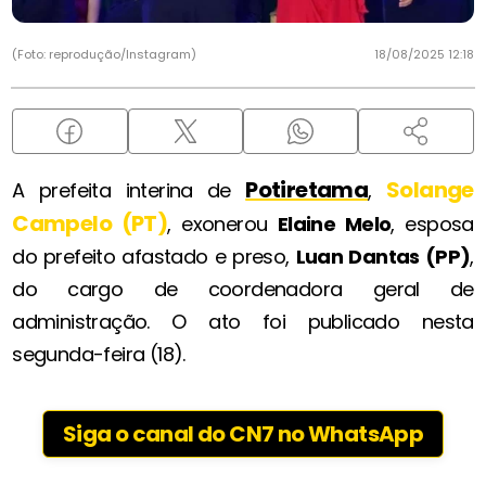
(Foto: reprodução/Instagram)
18/08/2025 12:18
Potiretama
Solange
A prefeita interina de
,
Campelo (PT)
, exonerou
Elaine Melo
, esposa
do prefeito afastado e preso,
Luan Dantas (PP)
,
do cargo de coordenadora geral de
administração. O ato foi publicado nesta
segunda-feira (18).
Siga o canal do CN7 no WhatsApp