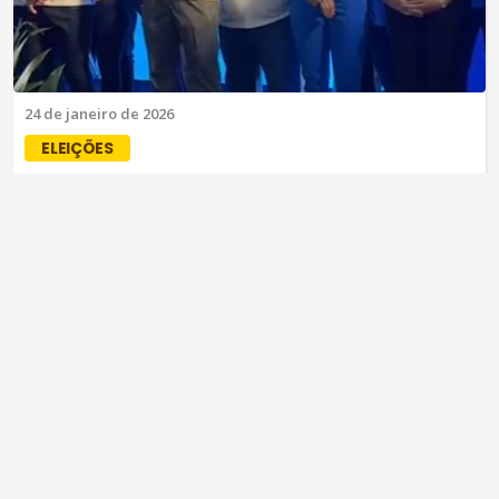
24 de janeiro de 2026
ELEIÇÕES
Candidato a prefeito de Potiretama
estaria recebendo apoio de Luan
Dantas
Cleverlandio Bezerra fez convenção seguida de carreata