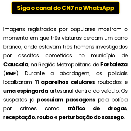
Siga o canal do CN7 no WhatsApp
Imagens registradas por populares mostram o
momento em que três viaturas cercam um carro
branco, onde estavam três homens investigados
por assaltos cometidos no município de
Caucaia
Fortaleza
, na Região Metropolitana de
(
RMF
). Durante a abordagem, os policiais
localizaram
11 aparelhos celulares
roubados e
uma espingarda
artesanal dentro do veículo. Os
suspeitos já
possuíam passagens
pela polícia
por crimes como
tráfico de drogas
,
receptação
,
roubo
e
perturbação do sossego
.