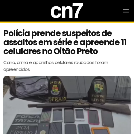
Polícia prende suspeitos de
assaltos em série e apreende 11
celulares no Oitão Preto
Carro, arma e aparelhos celulares roubados foram
apreendidos