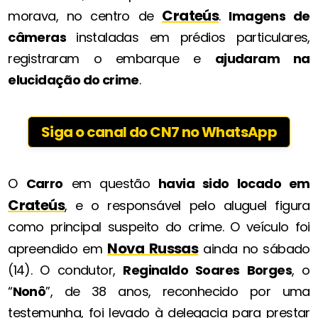
Crateús
morava, no centro de
.
Imagens de
câmeras
instaladas em prédios particulares,
registraram o embarque e
ajudaram na
elucidação do crime
.
Siga o canal do CN7 no WhatsApp
O
Carro
em questão
havia sido locado em
Crateús
, e o responsável pelo aluguel figura
como principal suspeito do crime. O veículo foi
Nova Russas
apreendido em
ainda no sábado
(14). O condutor,
Reginaldo Soares Borges
, o
“
Nonô
”, de 38 anos, reconhecido por uma
testemunha, foi levado à delegacia para prestar