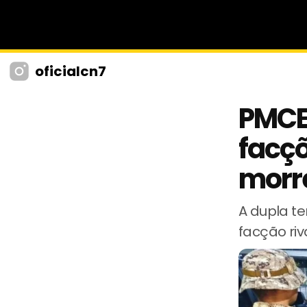
oficialcn7
PMCE 
facçõ
morr
A dupla t
facção riv