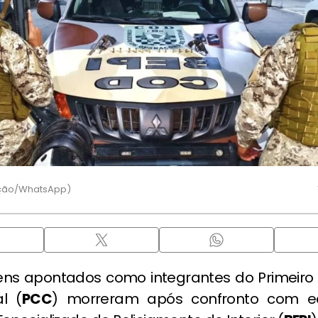
ução/WhatsApp)
ens apontados como integrantes do Primeir
l (
PCC
) morreram após confronto com e