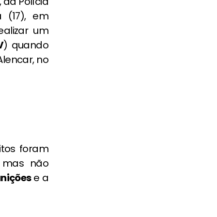
, da Polícia
a (17), em
ealizar um
V
) quando
Alencar, no
itos foram
i, mas não
nições
e a