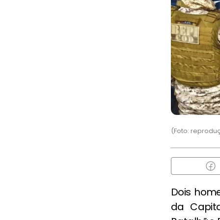
(Foto: reprod
Dois hom
da Capita