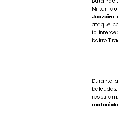
Batalhão E
Militar d
Juazeiro 
ataque c
foi interc
bairro Tir
Durante a
baleados,
resistira
motocicl