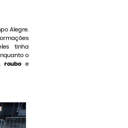
po Alegre.
Informações
les tinha
enquanto o
,
roubo
e