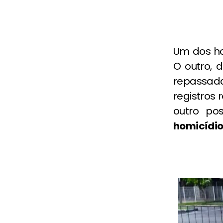
Um dos ho
O outro, d
repassad
registros
outro po
homicídi