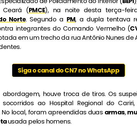
specializado de Policiamento do Interior (
BEPI
)
o Ceará (
PMCE
), na noite desta terça-feir
do Norte
. Segundo a
PM
, a dupla tentava r
ontra integrantes do Comando Vermelho (
C
eptada em um trecho da rua Antônio Nunes de 
adentes.
Siga o canal do CN7 no WhatsApp
 abordagem, houve troca de tiros. Os suspe
 socorridos ao Hospital Regional do Carir
m. No local, foram apreendidas duas
armas
,
mu
eta
usada pelos homens.