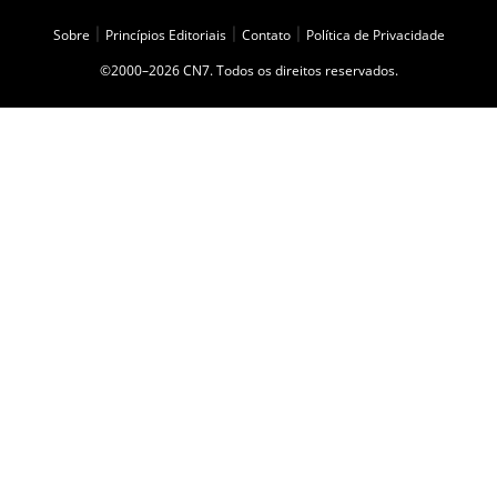
Sobre
|
Princípios Editoriais
|
Contato
|
Política de Privacidade
©2000–2026 CN7. Todos os direitos reservados.