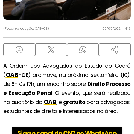
(Foto: reprodução/OAB-CE)
07/05/2024 14:15
A Ordem dos Advogados do Estado do Ceará
OAB
(
-CE
) promove, na próxima sexta-feira (10),
de 8h às 17h, um encontro sobre
Direito Processo
e Execução Penal
. O evento, que será realizado
OAB
no auditório da
, é
gratuito
para advogados,
estudantes de direito e interessados na área.
Siga o canal do CN7 no WhatsApp