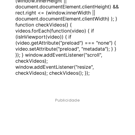
(window.innerHeight ||
document.documentElement.clientHeight) &&
rect.right <= (window.innerWidth ||
document.documentElement.clientWidth) ); }
function checkVideos() {
videos.forEach(function(video) { if
(isInViewport(video)) { if
(video.getAttribute("preload") === "none") {
video.setAttribute("preload", "metadata"); } }
}); } window.addEventListener("scroll",
checkVideos);
window.addEventListener("resize",
checkVideos); checkVideos(); });
Publicidade