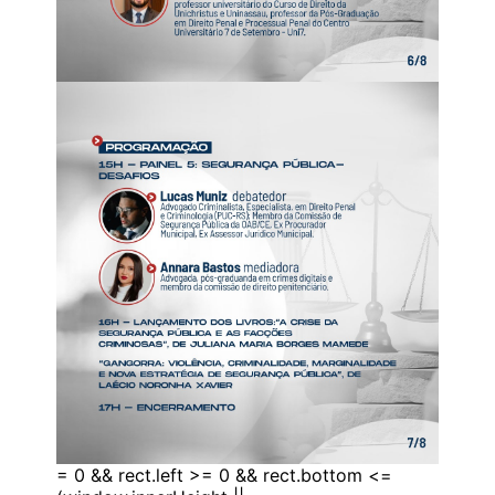
= 0 && rect.left >= 0 && rect.bottom <=