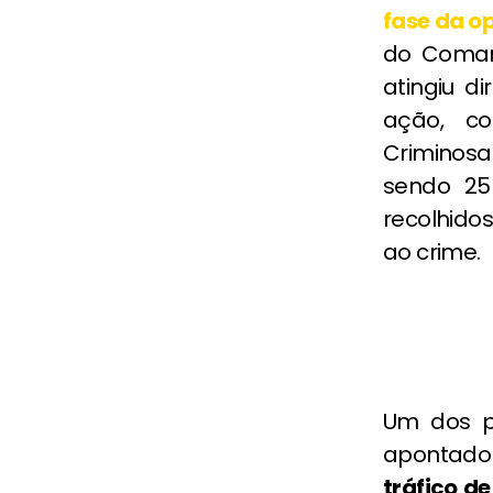
fase da o
do Coman
atingiu d
ação, co
Criminosa
sendo 25
recolhidos
ao crime.
Um dos pr
apontado
tráfico d