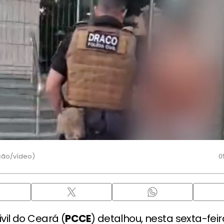
ção/vídeo)
0
ivil do Ceará (
PCCE
) detalhou, nesta sexta-feir