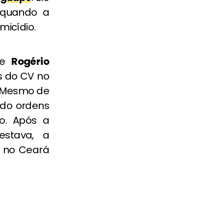
, quando a
micídio.
de
Rogério
es do CV no
. Mesmo de
ndo ordens
o. Após a
estava, a
a no Ceará