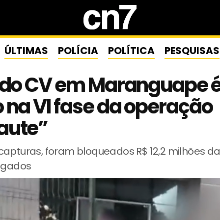
ÚLTIMAS
POLÍCIA
POLÍTICA
PESQUISAS
r do CV em Maranguape 
 na VI fase da operação
aute”
capturas, foram bloqueados R$ 12,2 milhões d
tigados