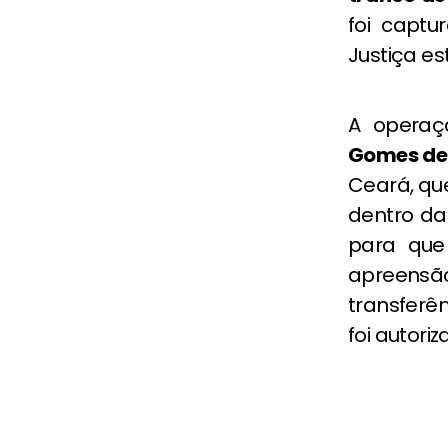
foi captu
Justiça e
A operaç
Gomes de 
Ceará, qu
dentro da
para que
apreens
transferê
foi autoriz