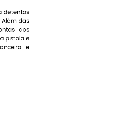
a detentos
. Além das
ontas dos
a pistola e
nanceira e