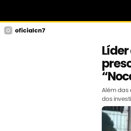
oficialcn7
Líde
preso
“Noc
Além das 
dos inves