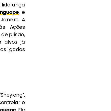
 liderança
nguape
, e
Janeiro. A
 às Ações
de prisão,
 alvos já
sos ligados
"Sheylong",
 controlar o
guape
. Ele