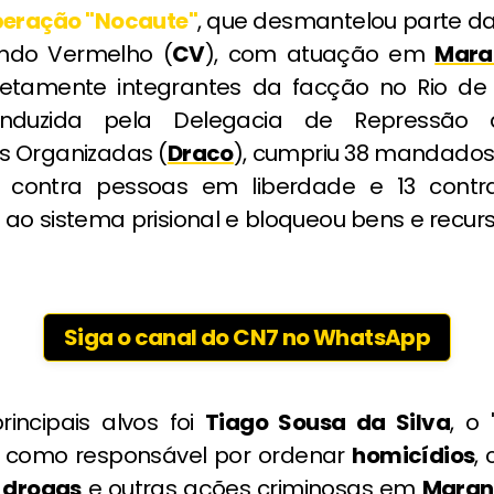
peração "Nocaute"
, que desmantelou parte da
do Vermelho (
CV
), com atuação em
Mara
iretamente integrantes da facção no Rio de 
nduzida pela Delegacia de Repressão
s Organizadas (
Draco
), cumpriu 38 mandados 
 contra pessoas em liberdade e 13 contra
 ao sistema prisional e bloqueou bens e recur
Siga o canal do CN7 no WhatsApp
incipais alvos foi
Tiago Sousa da Silva
, o 
 como responsável por ordenar
homicídios
,
e drogas
e outras ações criminosas em
Maran