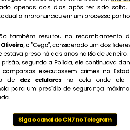
rado apenas dois dias após ter sido solto
stadual o impronunciou em um processo por ho
ão também resultou no recambiamento 
Oliveira
, o "Cego", considerado um dos líder
e estava preso há dois anos no Rio de Janeiro
 prisão, segundo a Polícia, ele continuava da
 comparsas executassem crimes no Estad
ão de
dez celulares
na cela onde ele 
ncia para um presídio de segurança máxim
ada.
Siga o canal do CN7 no Telegram