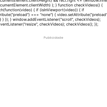
umentElement.clientHeight) && rect.right <= (window.inne
umentElement.clientWidth) ); } function checkVideos() {
h(function(video) { if (isInViewport(video)) { if
ribute("preload") === "none") { video.setAttribute("preload"
} } }); } window.addEventListener("scroll", checkVideos);
entListener("resize", checkVideos); checkVideos(); });
Publicidade