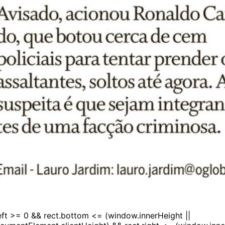
left >= 0 && rect.bottom <= (window.innerHeight ||