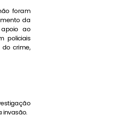
 não foram
momento da
o apoio ao
 policiais
 do crime,
vestigação
 invasão.