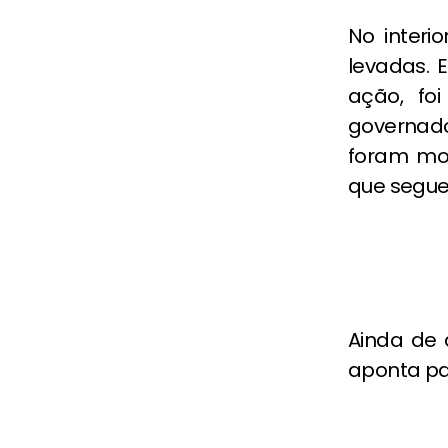
No interi
levadas. 
ação, foi
governado
foram mob
que segue
Ainda de 
aponta pa