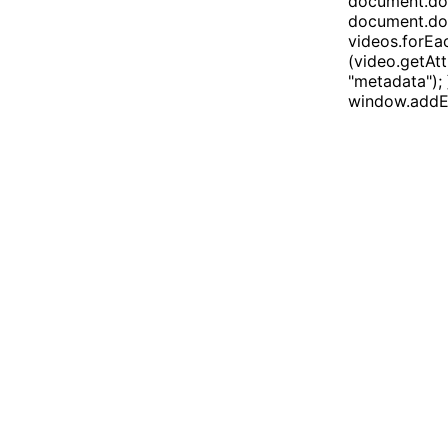
document.doc
document.doc
videos.forEac
(video.getAtt
"metadata"); 
window.addEv