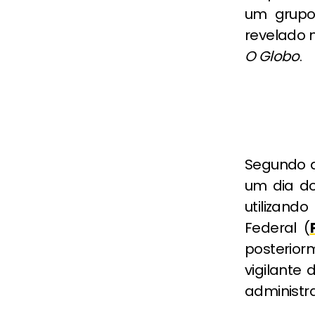
um grupo
revelado 
O Globo
.
Segundo a
um dia d
utilizand
Federal (
posterior
vigilante
administr