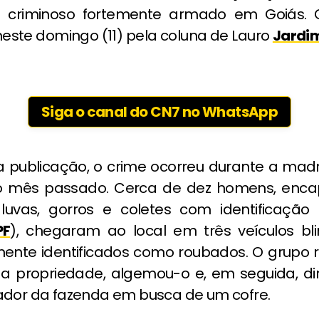
 criminoso fortemente armado em Goiás. O
neste domingo (11) pela coluna de Lauro
Jardi
Siga o canal do CN7 no WhatsApp
 publicação, o crime ocorreu durante a ma
o mês passado. Cerca de dez homens, enca
o luvas, gorros e coletes com identificação 
PF
), chegaram ao local em três veículos b
mente identificados como roubados. O grupo
 da propriedade, algemou-o e, em seguida, dir
ador da fazenda em busca de um cofre.