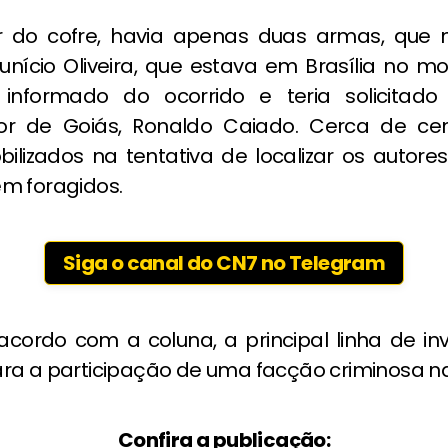
or do cofre, havia apenas duas armas, que
Eunício Oliveira, que estava em Brasília no 
 informado do ocorrido e teria solicitad
r de Goiás, Ronaldo Caiado. Cerca de cem
ilizados na tentativa de localizar os autores
m foragidos.
Siga o canal do CN7 no Telegram
acordo com a coluna, a principal linha de in
ra a participação de uma facção criminosa na
Confira a publicação: