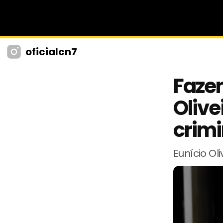
oficialcn7
Fazen
Olive
crim
Eunício O