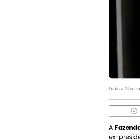
Eunício Oliveira
A
Fazenda
ex-presid