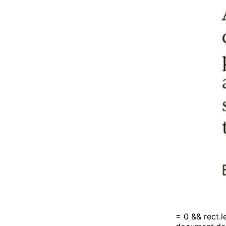
= 0 && rect.