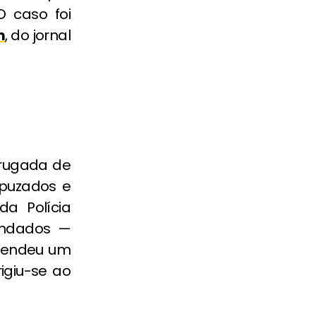
 caso foi
m
, do jornal
drugada de
puzados e
da Polícia
lindados —
 rendeu um
igiu-se ao