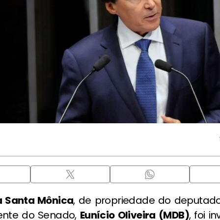
 Santa Mônica
, de propriedade do deputado
ente do Senado,
Eunício Oliveira (MDB)
, foi 