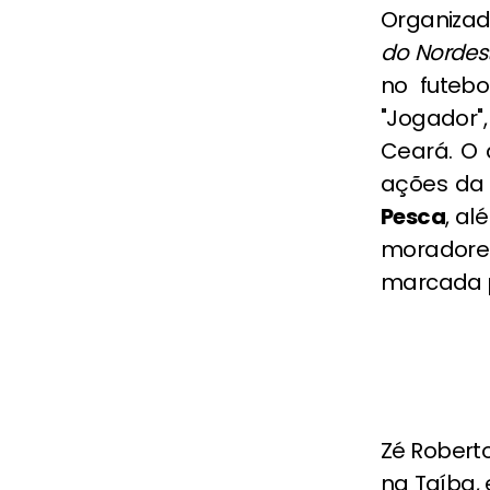
Organizad
do Nordes
no futeb
"Jogador"
Ceará. O 
ações da
Pesca
, a
moradore
marcada p
Zé Roberto
na Taíba,