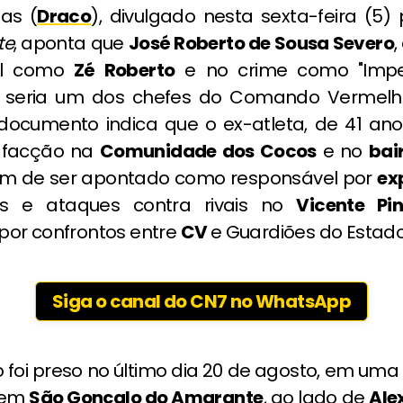
as (
Draco
), divulgado nesta sexta-feira (5)
te
, aponta que
José Roberto de Sousa Severo
ol como
Zé Roberto
e no crime como "Impe
, seria um dos chefes do Comando Vermelh
documento indica que o ex-atleta, de 41 anos,
 facção na
Comunidade dos Cocos
e no
bai
lém de ser apontado como responsável por
ex
s e ataques contra rivais no
Vicente Pi
or confrontos entre
CV
e Guardiões do Estado
Siga o canal do CN7 no WhatsApp
 foi preso no último dia 20 de agosto, em uma
 em
São Gonçalo do Amarante
, ao lado de
Ale