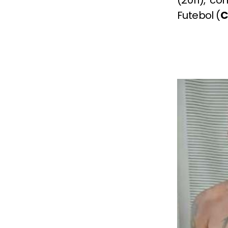
Futebol (
C