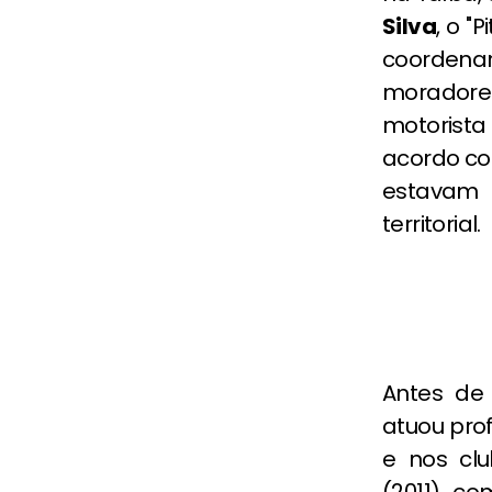
Silva
, o "
coordena
moradore
motorista
acordo com
estavam 
territorial.
Antes de
atuou pro
e nos cl
(2011), c