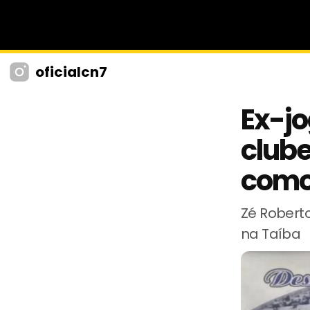
oficialcn7
Ex-j
club
como
Zé Roberto
na Taíba