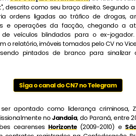
Pit", descrito como seu braço direito. Segundo 
ria ordens ligadas ao tráfico de drogas, 
s e operações da facção, chegando a a
 de veículos blindados para o ex-jogador
 o relatório, imóveis tomados pelo CV no Vic
sendo pintados de branco para sinalizar 
Siga o canal do CN7 no Telegram
 ser apontado como liderança criminosa, Z
fissionalmente no
Jandaia
, do Paraná, entre 2
ubes cearenses
Horizonte
(2009-2010) e
São
om contratos registrados na Confederação Bra