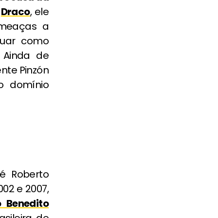
a
Draco
, ele
ameaças a
tuar como
. Ainda de
ente Pinzón
o domínio
é Roberto
002 e 2007,
 Benedito
sileira de