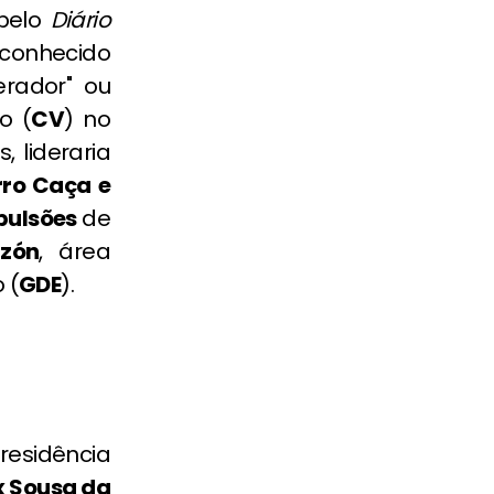
 pelo
Diário
, conhecido
rador" ou
o (
CV
) no
 lideraria
rro Caça e
pulsões
de
nzón
, área
 (
GDE
).
 residência
x Sousa da