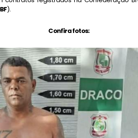
BF
).
Confira fotos: