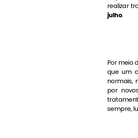
realizar t
julho
.
Por meio d
que um ch
normais, 
por novo
tratament
sempre, l