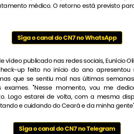
ratamento médico. O retorno está previsto para
Siga o canal do CN7 no WhatsApp
e vídeo publicado nas redes sociais, Eunício Oli
eck-up feito no início do ano apresentou 
mas que se sentiu mal nas últimas semana
s exames. "Nesse momento, vou me dedic
o. Logo estarei de volta, com a mesma dis
utando e cuidando do Ceará e da minha gente",
Siga o canal do CN7 no Telegram