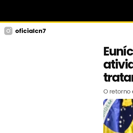
oficialcn7
Euníc
ativi
trat
O retorno 