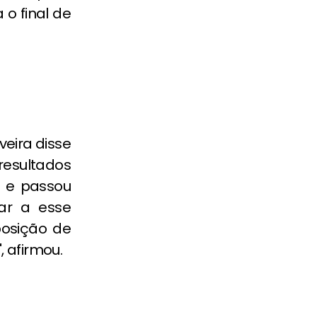
 o final de
veira disse
resultados
s e passou
ar a esse
posição de
 afirmou.