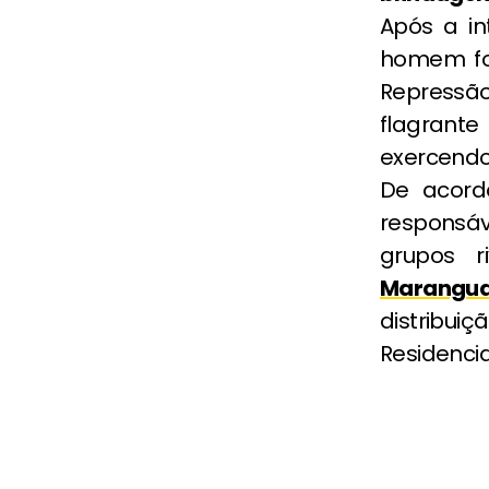
Após a in
homem fo
Repressã
flagrante
exercendo
De acord
responsáve
grupos r
Marangu
distribu
Residenci