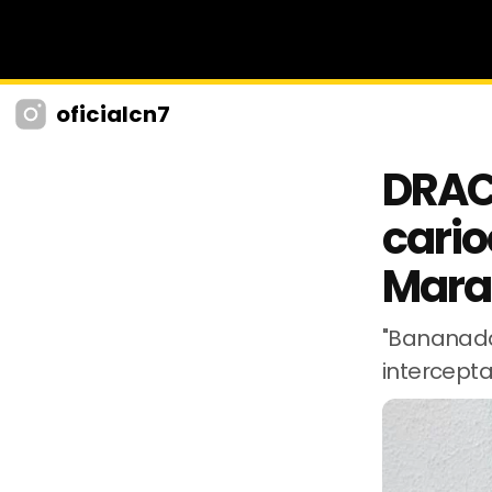
oficialcn7
DRAC
cari
Mara
"Bananada
intercepta