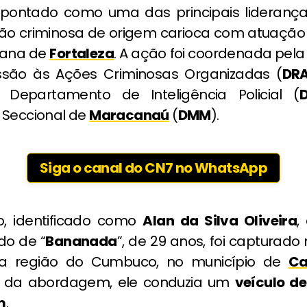
ontado como uma das principais lideranç
ão criminosa de origem carioca com atuação
tana de
Fortaleza
. A ação foi coordenada pela
ssão às Ações Criminosas Organizadas (
DR
 Departamento de Inteligência Policial (
D
 Seccional de
Maracanaú
(
DMM
).
Siga o canal do CN7 no WhatsApp
o, identificado como
Alan da Silva Oliveira
,
do de “
Bananada
”, de 29 anos, foi capturado
na região do Cumbuco, no município de
Ca
da abordagem, ele conduzia um
veículo d
m
.