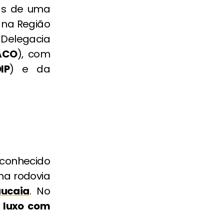
as de uma
 na Região
 Delegacia
ACO
), com
IP
) e da
 conhecido
 na rodovia
ucaia
. No
e luxo com