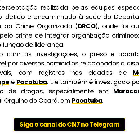
terceptação realizada pelas equipes especia
i detido e encaminhado à sede do Depart
o ao Crime Organizado (
DRCO
), onde foi 
 pelo crime de integrar organização crimino
 função de liderança.
o com as investigações, o preso é apon
l por diversos homicídios relacionados a dis
ivais, com registros nas cidades de
M
ape
e
Pacatuba
. Ele também é investigado po
ição de drogas, especialmente em
Maraca
al Orgulho do Ceará, em
Pacatuba
.
Siga o canal do CN7 no Telegram