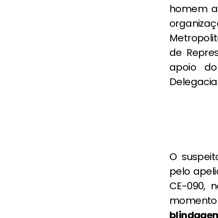
homem ap
organizaç
Metropoli
de Repre
apoio do
Delegacia
O suspeit
pelo apeli
CE-090, 
momento 
blindage