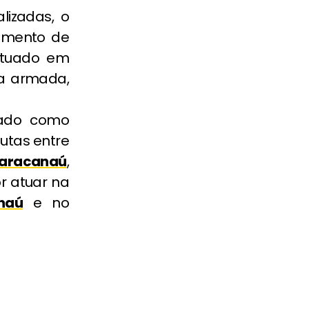
lizadas, o
amento de
autuado em
sa armada,
tado como
putas entre
aracanaú
,
r atuar na
naú
e no