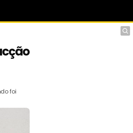
Pesqu
acção
do foi