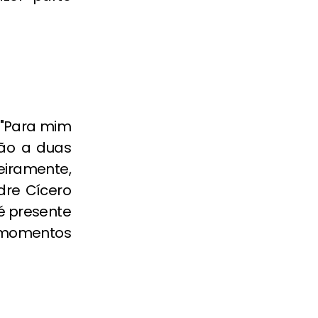
. "Para mim
ão a duas
eiramente,
dre Cícero
é presente
 momentos