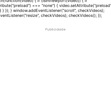
h(function(video) { if (isInViewport(video)) { if
ribute("preload") === "none") { video.setAttribute("preload"
} } }); } window.addEventListener("scroll", checkVideos);
entListener("resize", checkVideos); checkVideos(); });
Publicidade