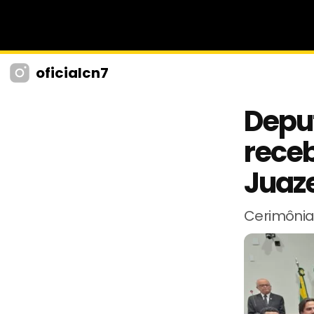
oficialcn7
Depu
receb
Juaz
Cerimônia