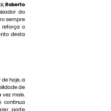
ai,
Roberto
ixador do
cero sempre
o reforça o
ento desta
 de hoje, a
bilidade de
 vez mais.
 continua
azer parte