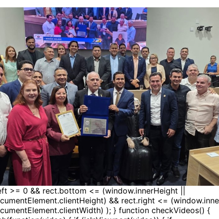
left >= 0 && rect.bottom <= (window.innerHeight ||
umentElement.clientHeight) && rect.right <= (window.inne
umentElement.clientWidth) ); } function checkVideos() {