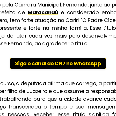
 pela Câmara Municipal. Fernanda, junto ao p
prefeito de
Maracanaú
e considerado emba
ro, tem forte atuação no Cariri. "O Padre Cí
presente e forte na minha família. Esse títul
o de lutar cada vez mais pelo desenvolvim
isse Fernanda, ao agradecer o título.
Siga o canal do CN7 no WhatsApp
curso, a deputada afirma que carrega, a partir
er filha de Juazeiro e que assume a responsa
 trabalhando para que a cidade avance cada
ço
transcendeu o tempo e sua mensagem
s pessoas. Receber esse título significa f