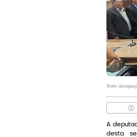
(Foto: divulgaç
A deputa
desta se