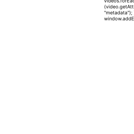
videos.forEac
(video.getAtt
"metadata"); 
window.addEv