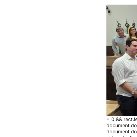
= 0 && rect.
document.doc
document.doc