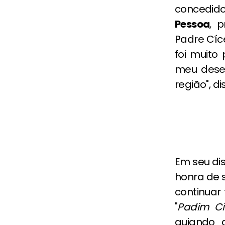
concedido
Pessoa
, 
Padre Cíce
foi muito 
meu desej
região", d
Em seu dis
honra de s
continuar
"
Padim Ci
guiando a