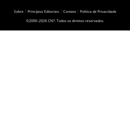
Sobre
|
Princípios Editoriais
|
Contato
|
Política de Privacidade
©2000–2026 CN7. Todos os direitos reservados.