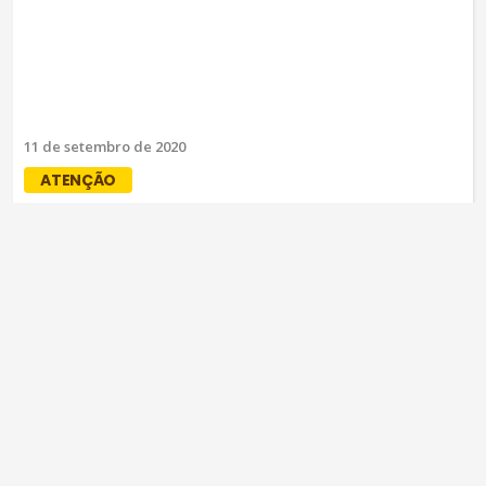
11 de setembro de 2020
ATENÇÃO
MP requer que Justiça Eleitoral
proíba convenções presenciais em
Mauriti