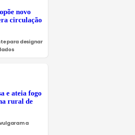
ropõe novo
era circulação
te para designar
ulados
 e ateia fogo
na rural de
ivulgaram a