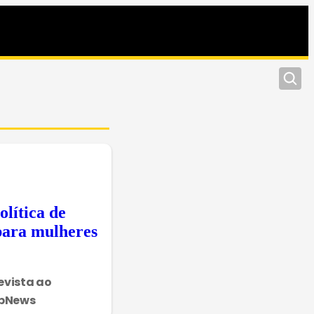
Pesquis
olítica de
para mulheres
evista ao
rbNews