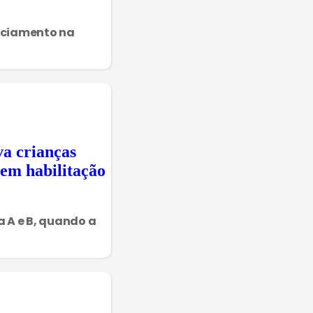
nciamento na
va crianças
sem habilitação
 A e B, quando a