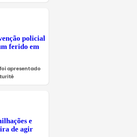
venção policial
um ferido em
foi apresentado
turité
ilhações e
ira de agir