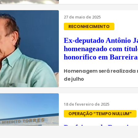
27 de maio de 2025
RECONHECIMENTO
Ex-deputado Antônio J
homenageado com títul
honorífico em Barreira
Homenagem será realizada n
de julho
18 de fevereiro de 2025
OPERAÇÃO “TEMPO NULLUM”
Prefeitura de Barreira 
por suposto desvio de d