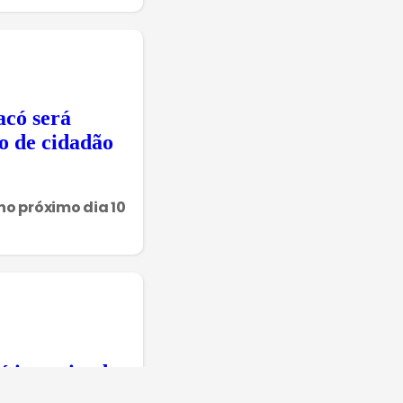
acó será
o de cidadão
o próximo dia 10
é investigada
inheiro público