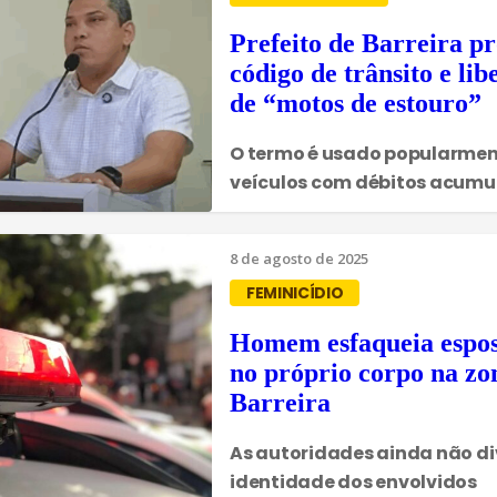
Prefeito de Barreira p
código de trânsito e lib
de “motos de estouro”
O termo é usado popularmen
veículos com débitos acum
8 de agosto de 2025
FEMINICÍDIO
Homem esfaqueia esposa
no próprio corpo na zo
Barreira
As autoridades ainda não d
identidade dos envolvidos