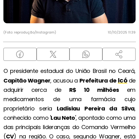
(Foto: reprodução/Instagram)
10/10/2025 11:39
O presidente estadual do União Brasil no Ceará,
Icó
Capitão Wagner
, acusou a
Prefeitura de
de
adquirir cerca de
R$ 10 milhões
em
medicamentos de uma farmácia cujo
proprietário seria
Ladislau Pereira da Silva
,
conhecido como '
Lau Neto
', apontado como uma
das principais lideranças do Comando Vermelho
(
CV
) na região. O caso, segundo Wagner, está