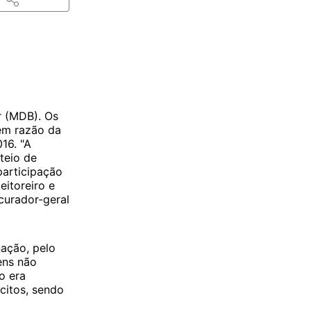
r (MDB). Os
em razão da
016. "A
teio de
participação
eitoreiro e
ocurador-geral
nação, pelo
ens não
o era
ícitos, sendo