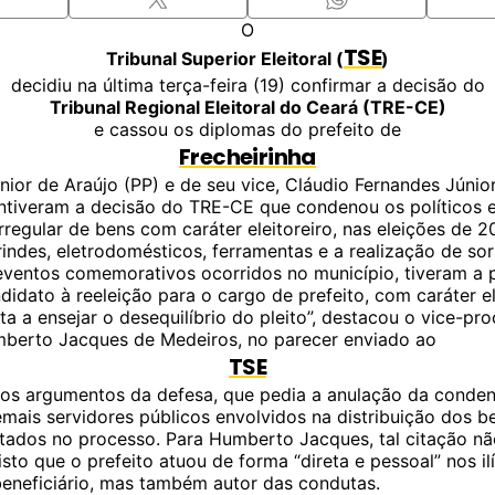
O
TSE
Tribunal Superior Eleitoral (
)
decidiu na última terça-feira (19) confirmar a decisão do
Tribunal Regional Eleitoral do Ceará (TRE-CE)
e cassou os diplomas do prefeito de
Frecheirinha
únior de Araújo (PP) e de seu vice, Cláudio Fernandes Júnio
ntiveram a decisão do TRE-CE que condenou os políticos 
irregular de bens com caráter eleitoreiro, nas eleições de 2
indes, eletrodomésticos, ferramentas e a realização de sor
eventos comemorativos ocorridos no município, tiveram a 
didato à reeleição para o cargo de prefeito, com caráter el
a a ensejar o desequilíbrio do pleito”, destacou o vice-pr
umberto Jacques de Medeiros, no parecer enviado ao
TSE
u os argumentos da defesa, que pedia a anulação da conde
emais servidores públicos envolvidos na distribuição dos b
itados no processo. Para Humberto Jacques, tal citação nã
isto que o prefeito atuou de forma “direta e pessoal” nos il
eneficiário, mas também autor das condutas.