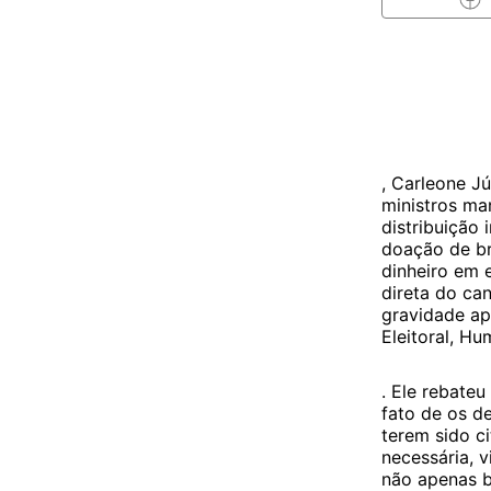
, Carleone J
ministros ma
distribuição 
doação de br
dinheiro em 
direta do can
gravidade apt
Eleitoral, H
. Ele rebate
fato de os d
terem sido c
necessária, v
não apenas b