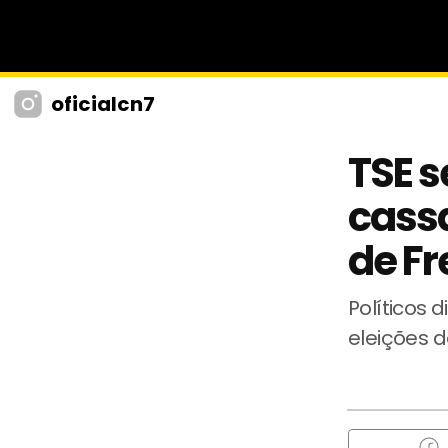
oficialcn7
TSE s
cassa
de Fr
Políticos 
eleições d