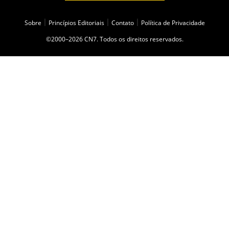
Sobre
|
Princípios Editoriais
|
Contato
|
Política de Privacidade
©2000–2026 CN7. Todos os direitos reservados.