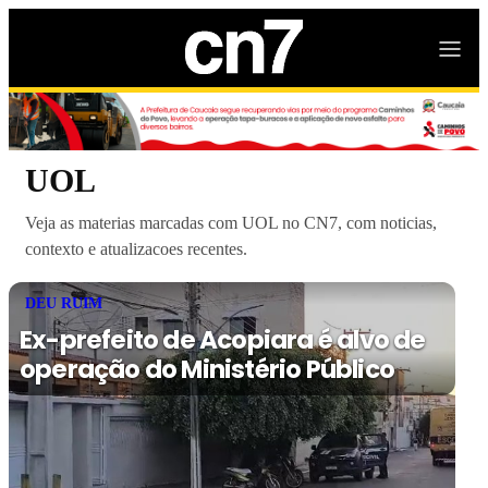
UOL
Veja as materias marcadas com UOL no CN7, com noticias,
contexto e atualizacoes recentes.
DEU RUIM
Ex-prefeito de Acopiara é alvo de
operação do Ministério Público