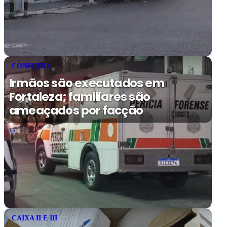
CONFLITO
Irmãos são executados em
Fortaleza; familiares são
ameaçados por facção
CAIXA II E III