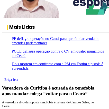
Mais Lidas
PF deflagra operação no Ceará para aprofundar venda de
emendas parlamentares
PCCE deflagra operação contra o CV em quatro municípios
do Ceará
Dois morrem em confronto com a PM em Fortim e pistola é
apreendida
Briga feia
Vereadora de Curitiba é acusada de xenofobia
após mandar colega “voltar para o Ceará”
A vereadora alvo da suposta xenofobia é natural de Campos Sales, no
Ceará