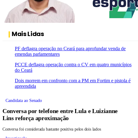
Mais Lidas
PF deflagra operação no Ceará para aprofundar venda de
emendas parlamentares
PCCE deflagra operação contra o CV em quatro municípios
do Ceará
Dois morrem em confronto com a PM em Fortim e pistola é
apreendida
Candidata ao Senado
Conversa por telefone entre Lula e Luizianne
Lins reforça aproximação
Conversa foi considerada bastante positiva pelos dois lados