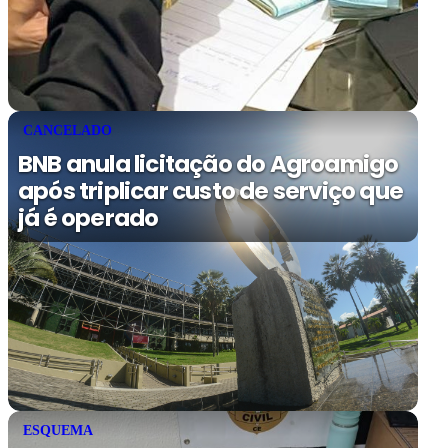
CANCELADO
BNB anula licitação do Agroamigo
após triplicar custo de serviço que
já é operado
ESQUEMA