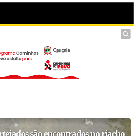
Pesquis
rtejados são encontrados no riacho