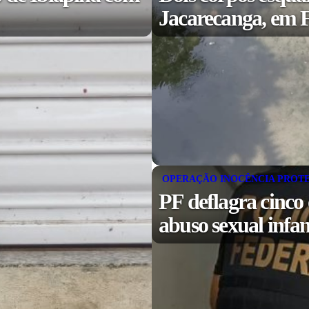
Jacarecanga, em F
OPERAÇÃO INOCÊNCIA PROT
PF deflagra cinco
abuso sexual infa