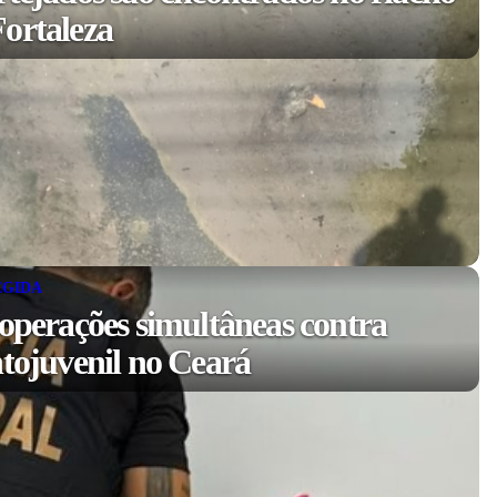
ortaleza
EGIDA
 operações simultâneas contra
ntojuvenil no Ceará