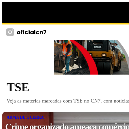
oficialcn7
TSE
Veja as materias marcadas com TSE no CN7, com noticias, 
ARMA DE GUERRA
Crime organizado ameaça comércio