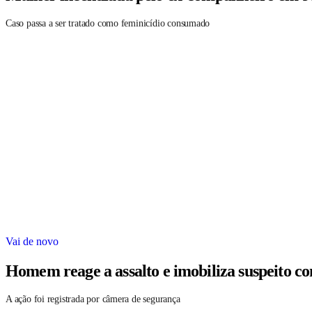
Caso passa a ser tratado como feminicídio consumado
Vai de novo
Homem reage a assalto e imobiliza suspeito c
A ação foi registrada por câmera de segurança