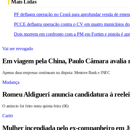
Mais Lidas
PF deflagra operação no Ceará para aprofundar venda de emen
PCCE deflagra operação contra o CV em quatro municípios do
Dois morrem em confronto com a PM em Fortim e pistola é ap
Vai ser revogado
Em viagem pela China, Paulo Câmara avalia r
Apenas duas empresas continuam na disputa: Mentore Bank e INEC
Mudança
Romeu Aldigueri anuncia candidatura à reele
O anúncio foi feito nesta quinta-feira (06)
Cariri
Mulher incendiada pelo ex-companheiro em Ju