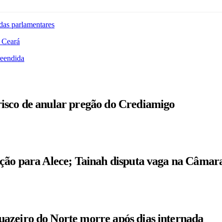
das parlamentares
 Ceará
reendida
isco de anular pregão do Crediamigo
ição para Alece; Tainah disputa vaga na Câmar
azeiro do Norte morre após dias internada