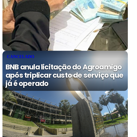
CANCELADO
BNB anula licitação do Agroamigo
após triplicar custo de serviço que
já é operado