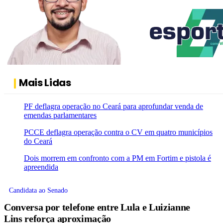
Mais Lidas
PF deflagra operação no Ceará para aprofundar venda de
emendas parlamentares
PCCE deflagra operação contra o CV em quatro municípios
do Ceará
Dois morrem em confronto com a PM em Fortim e pistola é
apreendida
Candidata ao Senado
Conversa por telefone entre Lula e Luizianne
Lins reforça aproximação