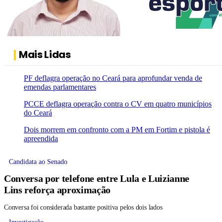
Mais Lidas
PF deflagra operação no Ceará para aprofundar venda de
emendas parlamentares
PCCE deflagra operação contra o CV em quatro municípios
do Ceará
Dois morrem em confronto com a PM em Fortim e pistola é
apreendida
Candidata ao Senado
Conversa por telefone entre Lula e Luizianne
Lins reforça aproximação
Conversa foi considerada bastante positiva pelos dois lados