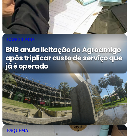
CANCELADO
BNB anula licitação do Agroamigo
após triplicar custo de serviço que
já é operado
ESQUEMA