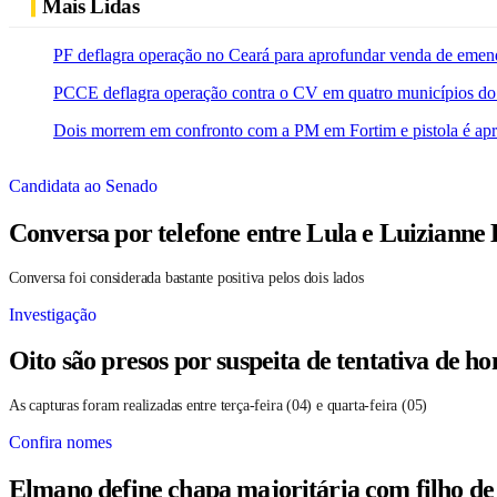
Mais Lidas
PF deflagra operação no Ceará para aprofundar venda de emen
PCCE deflagra operação contra o CV em quatro municípios do
Dois morrem em confronto com a PM em Fortim e pistola é ap
Candidata ao Senado
Conversa por telefone entre Lula e Luizianne
Conversa foi considerada bastante positiva pelos dois lados
Investigação
Oito são presos por suspeita de tentativa de 
As capturas foram realizadas entre terça-feira (04) e quarta-feira (05)
Confira nomes
Elmano define chapa majoritária com filho de