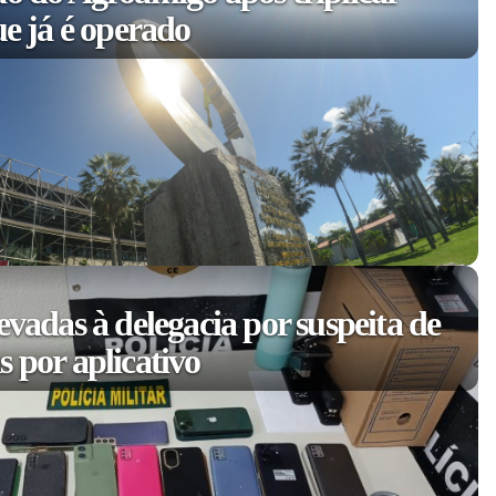
ue já é operado
evadas à delegacia por suspeita de
 por aplicativo