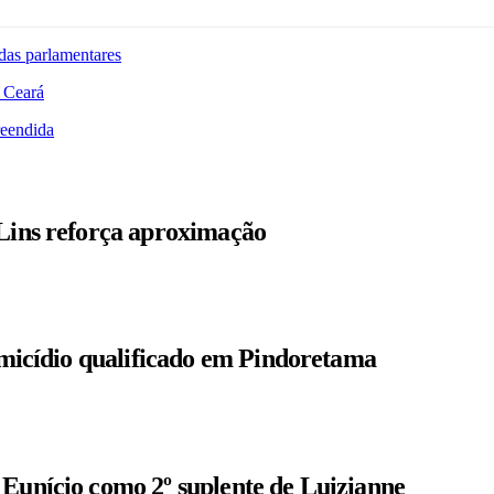
das parlamentares
 Ceará
reendida
 Lins reforça aproximação
homicídio qualificado em Pindoretama
 Eunício como 2º suplente de Luizianne