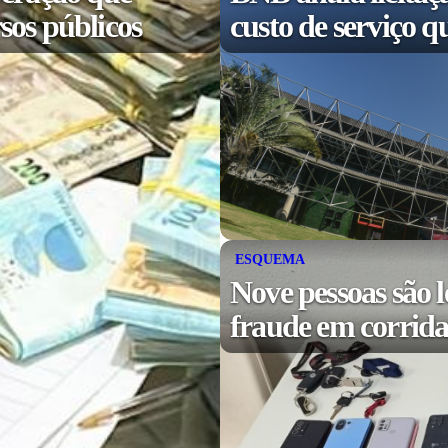
sos públicos
custo de serviço q
ESQUEMA
Nove pessoas são l
fraude em corridas