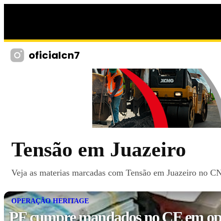
oficialcn7
Tensão em Juazeiro
Veja as materias marcadas com Tensão em Juazeiro no CN7,
OPERAÇÃO HERITAGE
PF cumpre mandados no CE em op