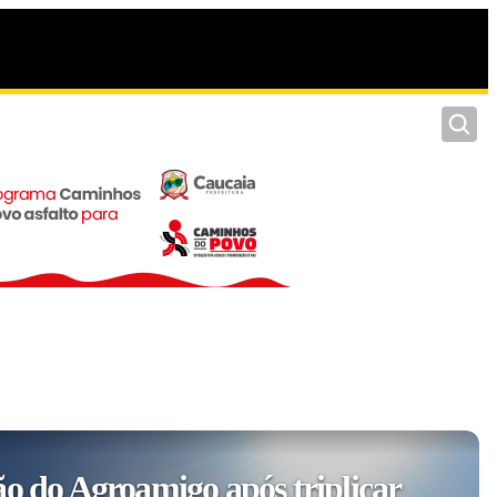
Pesquis
ão do Agroamigo após triplicar