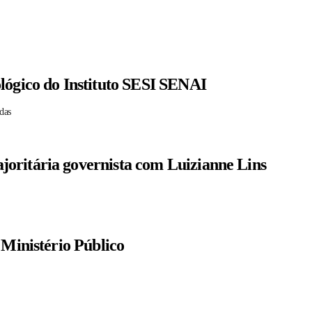
lógico do Instituto SESI SENAI
das
oritária governista com Luizianne Lins
 Ministério Público