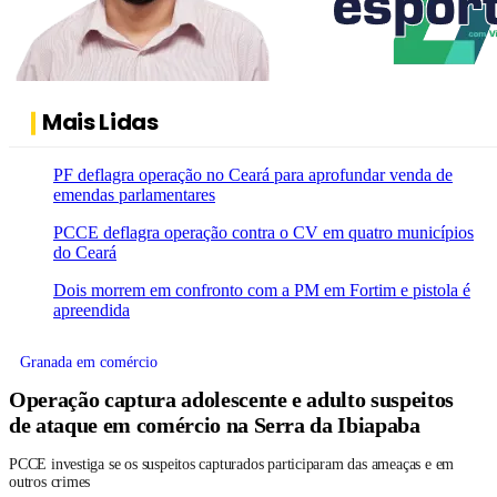
Mais Lidas
PF deflagra operação no Ceará para aprofundar venda de
emendas parlamentares
PCCE deflagra operação contra o CV em quatro municípios
do Ceará
Dois morrem em confronto com a PM em Fortim e pistola é
apreendida
Granada em comércio
Operação captura adolescente e adulto suspeitos
de ataque em comércio na Serra da Ibiapaba
PCCE investiga se os suspeitos capturados participaram das ameaças e em
outros crimes