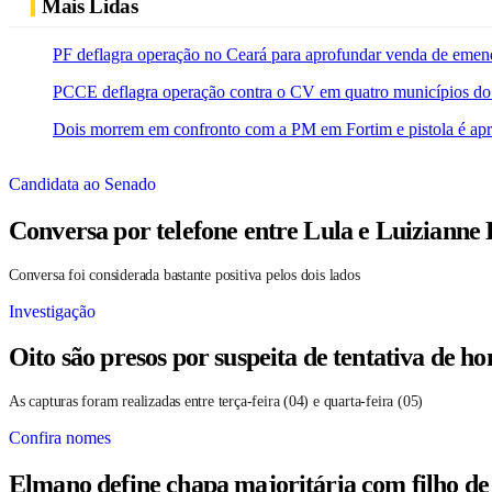
Mais Lidas
PF deflagra operação no Ceará para aprofundar venda de emen
PCCE deflagra operação contra o CV em quatro municípios do
Dois morrem em confronto com a PM em Fortim e pistola é ap
Candidata ao Senado
Conversa por telefone entre Lula e Luizianne
Conversa foi considerada bastante positiva pelos dois lados
Investigação
Oito são presos por suspeita de tentativa de 
As capturas foram realizadas entre terça-feira (04) e quarta-feira (05)
Confira nomes
Elmano define chapa majoritária com filho de