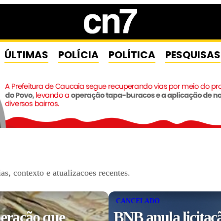
ÚLTIMAS
POLÍCIA
POLÍTICA
PESQUISAS
s, contexto e atualizacoes recentes.
CANCELADO
eração que
BNB anula licitaç