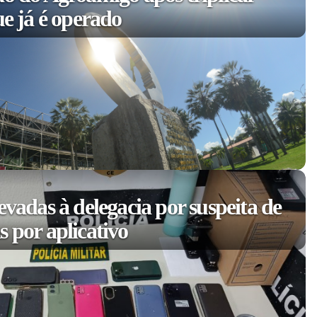
ue já é operado
evadas à delegacia por suspeita de
 por aplicativo