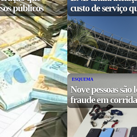
sos públicos
custo de serviço q
ESQUEMA
Nove pessoas são l
fraude em corridas