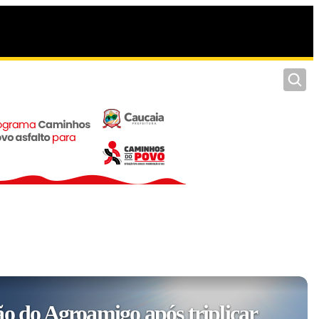
Pesquis
ão do Agroamigo após triplicar