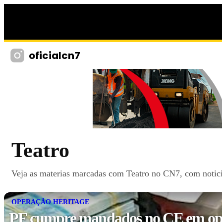
oficialcn7
Teatro
Veja as materias marcadas com Teatro no CN7, com noticia
OPERAÇÃO HERITAGE
PF cumpre mandados no CE em op