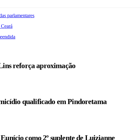
das parlamentares
 Ceará
reendida
 Lins reforça aproximação
homicídio qualificado em Pindoretama
 Eunício como 2º suplente de Luizianne