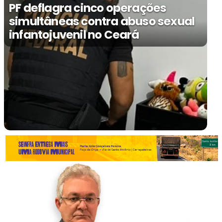
PF deflagra cinco operações
simultâneas contra abuso sexual
infantojuvenil no Ceará