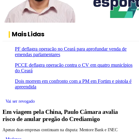
Mais Lidas
PF deflagra operação no Ceará para aprofundar venda de
emendas parlamentares
PCCE deflagra operação contra o CV em quatro municípios
do Ceará
Dois morrem em confronto com a PM em Fortim e pistola é
apreendida
Vai ser revogado
Em viagem pela China, Paulo Câmara avalia
risco de anular pregão do Crediamigo
Apenas duas empresas continuam na disputa: Mentore Bank e INEC