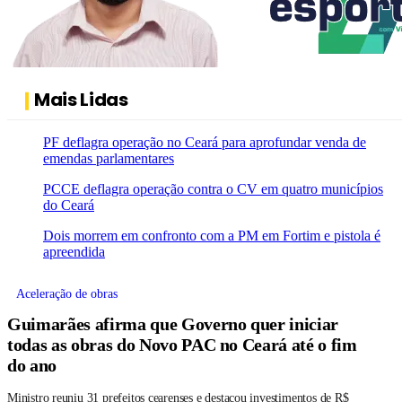
Mais Lidas
PF deflagra operação no Ceará para aprofundar venda de
emendas parlamentares
PCCE deflagra operação contra o CV em quatro municípios
do Ceará
Dois morrem em confronto com a PM em Fortim e pistola é
apreendida
Aceleração de obras
Guimarães afirma que Governo quer iniciar
todas as obras do Novo PAC no Ceará até o fim
do ano
Ministro reuniu 31 prefeitos cearenses e destacou investimentos de R$