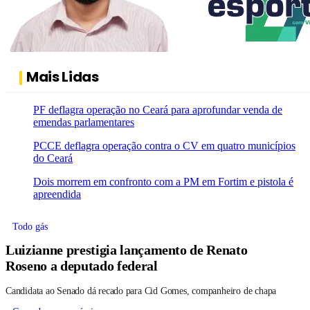
Mais Lidas
PF deflagra operação no Ceará para aprofundar venda de
emendas parlamentares
PCCE deflagra operação contra o CV em quatro municípios
do Ceará
Dois morrem em confronto com a PM em Fortim e pistola é
apreendida
Todo gás
Luizianne prestigia lançamento de Renato
Roseno a deputado federal
Candidata ao Senado dá recado para Cid Gomes, companheiro de chapa