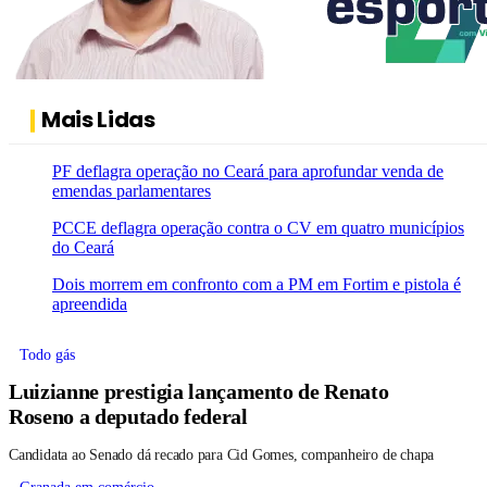
Mais Lidas
PF deflagra operação no Ceará para aprofundar venda de
emendas parlamentares
PCCE deflagra operação contra o CV em quatro municípios
do Ceará
Dois morrem em confronto com a PM em Fortim e pistola é
apreendida
Todo gás
Luizianne prestigia lançamento de Renato
Roseno a deputado federal
Candidata ao Senado dá recado para Cid Gomes, companheiro de chapa