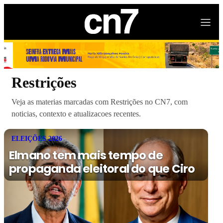
Restrições
Veja as materias marcadas com Restrições no CN7, com
noticias, contexto e atualizacoes recentes.
ELEIÇÕES 2026
Elmano tem mais tempo de
propaganda eleitoral do que Ciro