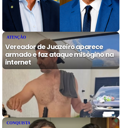
ATENÇÃO
Vereador de Juazeiro aparece
armado e faz ataque misógino na
internet
CONQUISTA