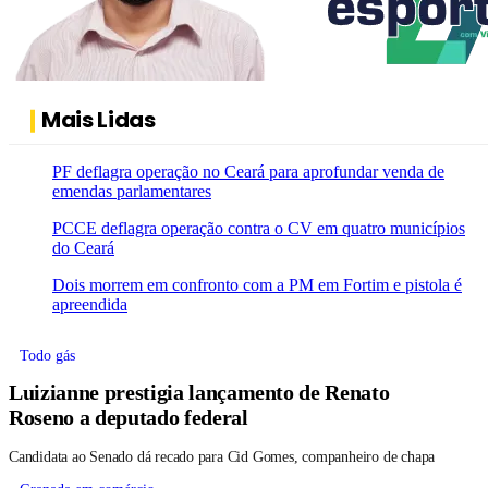
Mais Lidas
PF deflagra operação no Ceará para aprofundar venda de
emendas parlamentares
PCCE deflagra operação contra o CV em quatro municípios
do Ceará
Dois morrem em confronto com a PM em Fortim e pistola é
apreendida
Todo gás
Luizianne prestigia lançamento de Renato
Roseno a deputado federal
Candidata ao Senado dá recado para Cid Gomes, companheiro de chapa