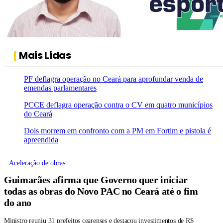
Mais Lidas
PF deflagra operação no Ceará para aprofundar venda de
emendas parlamentares
PCCE deflagra operação contra o CV em quatro municípios
do Ceará
Dois morrem em confronto com a PM em Fortim e pistola é
apreendida
Aceleração de obras
Guimarães afirma que Governo quer iniciar
todas as obras do Novo PAC no Ceará até o fim
do ano
Ministro reuniu 31 prefeitos cearenses e destacou investimentos de R$