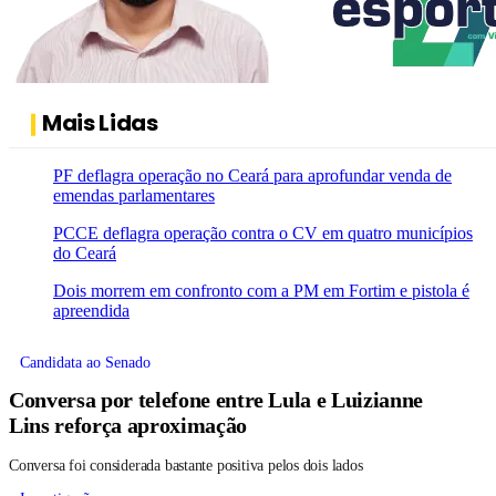
Mais Lidas
PF deflagra operação no Ceará para aprofundar venda de
emendas parlamentares
PCCE deflagra operação contra o CV em quatro municípios
do Ceará
Dois morrem em confronto com a PM em Fortim e pistola é
apreendida
Candidata ao Senado
Conversa por telefone entre Lula e Luizianne
Lins reforça aproximação
Conversa foi considerada bastante positiva pelos dois lados