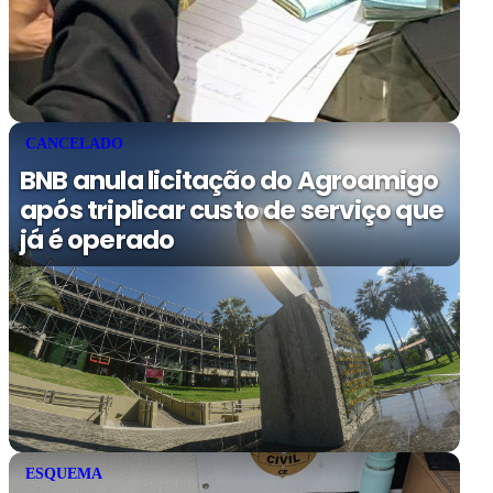
CANCELADO
BNB anula licitação do Agroamigo
após triplicar custo de serviço que
já é operado
ESQUEMA