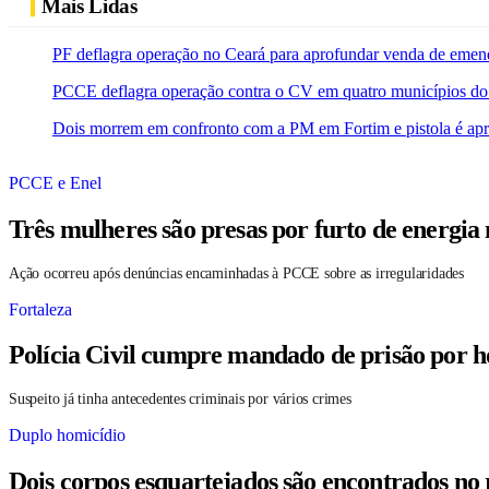
Mais Lidas
PF deflagra operação no Ceará para aprofundar venda de emen
PCCE deflagra operação contra o CV em quatro municípios do
Dois morrem em confronto com a PM em Fortim e pistola é ap
PCCE e Enel
Três mulheres são presas por furto de energia
Ação ocorreu após denúncias encaminhadas à PCCE sobre as irregularidades
Fortaleza
Polícia Civil cumpre mandado de prisão por h
Suspeito já tinha antecedentes criminais por vários crimes
Duplo homicídio
Dois corpos esquartejados são encontrados no