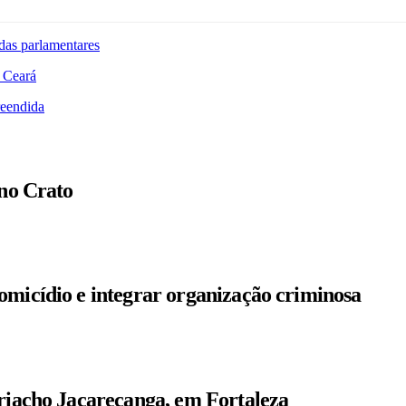
das parlamentares
 Ceará
reendida
 no Crato
omicídio e integrar organização criminosa
 riacho Jacarecanga, em Fortaleza