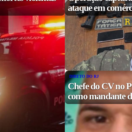
ataque em comérc
DIRETO DO RJ
Chefe do CV no P
como mandante de