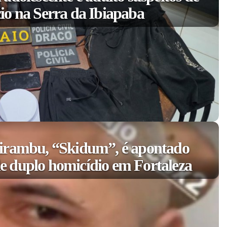
io na Serra da Ibiapaba
irambu, “Skidum”, é apontado
 duplo homicídio em Fortaleza