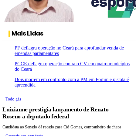
Mais Lidas
PF deflagra operação no Ceará para aprofundar venda de
emendas parlamentares
PCCE deflagra operação contra o CV em quatro municípios
do Ceará
Dois morrem em confronto com a PM em Fortim e pistola é
apreendida
Todo gás
Luizianne prestigia lançamento de Renato
Roseno a deputado federal
Candidata ao Senado dá recado para Cid Gomes, companheiro de chapa