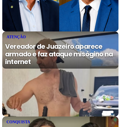
ATENÇÃO
Vereador de Juazeiro aparece
armado e faz ataque misógino na
internet
CONQUISTA