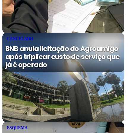
CANCELADO
BNB anula licitação do Agroamigo
após triplicar custo de serviço que
já é operado
ESQUEMA