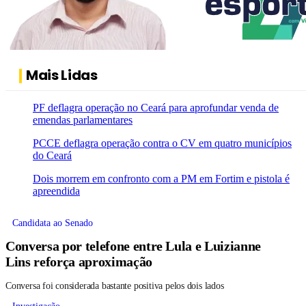
Mais Lidas
PF deflagra operação no Ceará para aprofundar venda de
emendas parlamentares
PCCE deflagra operação contra o CV em quatro municípios
do Ceará
Dois morrem em confronto com a PM em Fortim e pistola é
apreendida
Candidata ao Senado
Conversa por telefone entre Lula e Luizianne
Lins reforça aproximação
Conversa foi considerada bastante positiva pelos dois lados