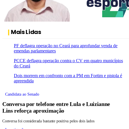
Mais Lidas
PF deflagra operação no Ceará para aprofundar venda de
emendas parlamentares
PCCE deflagra operação contra o CV em quatro municípios
do Ceará
Dois morrem em confronto com a PM em Fortim e pistola é
apreendida
Candidata ao Senado
Conversa por telefone entre Lula e Luizianne
Lins reforça aproximação
Conversa foi considerada bastante positiva pelos dois lados