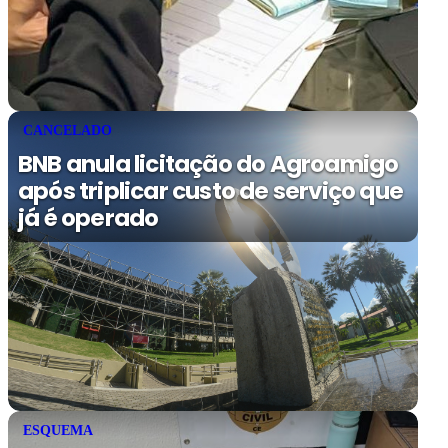
CANCELADO
BNB anula licitação do Agroamigo
após triplicar custo de serviço que
já é operado
ESQUEMA